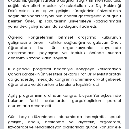
akademik gelişim sürecine değindi. Sağlık Bilimleri Fakültesi,
sağlık hizmetleri meslek yüksekokulları ve Diş Hekimliği
Fakültesinin kuruluş ve gelişim süreçlerinin üniversitenin
sağlık alanındaki vizyonunun önemli göstergeleri olduğunu
belirten Öner, Tıp Fakültesinin üniversiteye kazandırılması
yönündeki çalışmaların da sürdüğünü ifade etti.
Öğrenci kongrelerinin bilimsel araştırma kültürünün
gelişmesine önemli katkılar sağladığını vurgulayan Öner,
öğrencilerin bu tür organizasyonlar sayesinde
araştırmalarını paylaşma ve topluluk önünde sunma
deneyimi kazandıklarını söyledi.
İl dışındaki programı nedeniyle kongreye katılamayan
Çankırı Karatekin Üniversitesi Rektörü Prof. Dr. Mevlüt Karataş
da gönderdiği mesajda kongrenin önemine dikkat çekerek
öğrencilere ve düzenleme kuruluna teşekkür etti.
Açılış programının ardından kongre, Uluyazı Yerleşkesi’nde
bulunan farklı salonlarda gerçekleştirilen paralel
oturumlarla devam etti.
Gün boyu düzenlenen oturumlarda hemşirelik, çocuk
gelişimi, ebelik, beslenme ve diyetetik, ergoterapi,
fizyoterapi ve rehabilitasyon alanlarında güncel konular ele