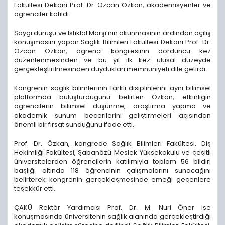
Fakültesi Dekanı Prof. Dr. Özcan Özkan, akademisyenler ve
öğrenciler katıldı.
Saygı duruşu ve İstiklal Marşı’nın okunmasının ardından açılış
konuşmasını yapan Sağlık Bilimleri Fakültesi Dekanı Prof. Dr.
Özcan Özkan, öğrenci kongresinin dördüncü kez
düzenlenmesinden ve bu yıl ilk kez ulusal düzeyde
gerçekleştirilmesinden duydukları memnuniyeti dile getirdi.
Kongrenin sağlık bilimlerinin farklı disiplinlerini aynı bilimsel
platformda buluşturduğunu belirten Özkan, etkinliğin
öğrencilerin bilimsel düşünme, araştırma yapma ve
akademik sunum becerilerini geliştirmeleri açısından
önemli bir fırsat sunduğunu ifade etti.
Prof. Dr. Özkan, kongrede Sağlık Bilimleri Fakültesi, Diş
Hekimliği Fakültesi, Şabanözü Meslek Yüksekokulu ve çeşitli
üniversitelerden öğrencilerin katılımıyla toplam 56 bildiri
başlığı altında 118 öğrencinin çalışmalarını sunacağını
belirterek kongrenin gerçekleşmesinde emeği geçenlere
teşekkür etti.
ÇAKÜ Rektör Yardımcısı Prof. Dr. M. Nuri Öner ise
konuşmasında üniversitenin sağlık alanında gerçekleştirdiği