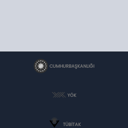
CUMHURBAŞKANLIĞI
YÖK
TÜBİTAK